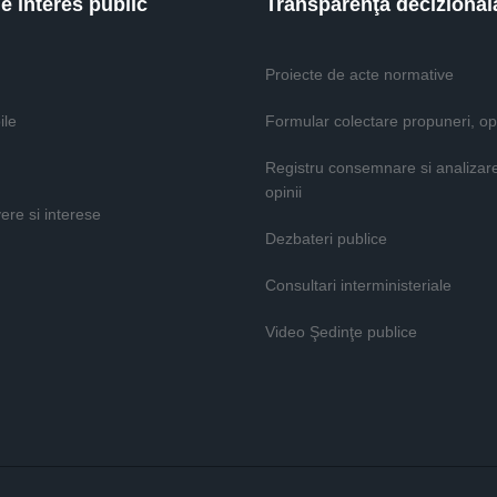
de interes public
Transparenţă decizional
Proiecte de acte normative
ile
Formular colectare propuneri, opi
Registru consemnare si analizar
opinii
vere si interese
Dezbateri publice
Consultari interministeriale
Video Şedinţe publice