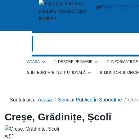
Spre site v
ACASA
1. DESPRE PRIMARIE
2. INFORMAȚII D
5. INTEGRITATE INSTITUȚIONALĂ
6. MONITORUL OFICI
Sunteți aici:
Acasa
Servicii Publice în Subordine
Creșe
Creșe, Grădinițe, Școli